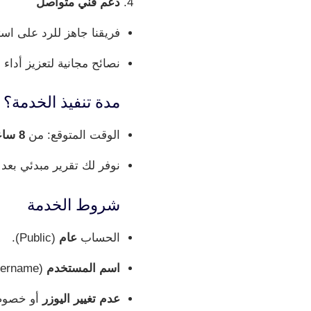
دعم فني متواصل
فريقنا جاهز للرد على اس
نصائح مجانية لتعزيز أداء 
مدة تنفيذ الخدمة؟
الوقت المتوقع: من
8 ساعات
نوفر لك تقرير مبدئي بعد أول 5k مشاهدة، وتقرير نهائي بعد انت
شروط الخدمة
الحساب
عام
(Public).
اسم المستخدم
(Username) صحيح دون أخطاء.
عدم تغيير اليوزر
أو خصوصي