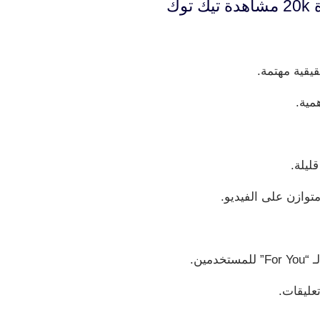
وك
قية مهتمة.
مية.
ليلة.
وازن على الفيديو.
مين.
عليقات.