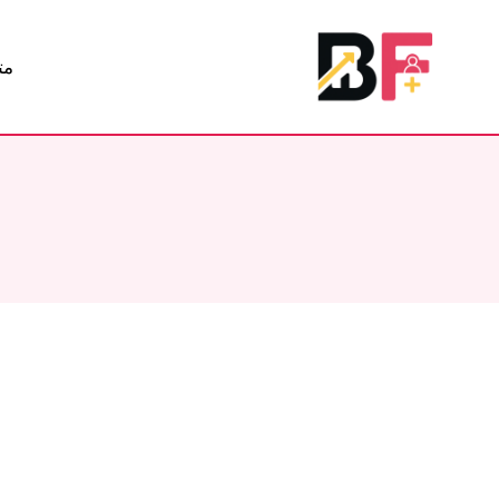
لتجاوز
لى
مت
لمحتوى