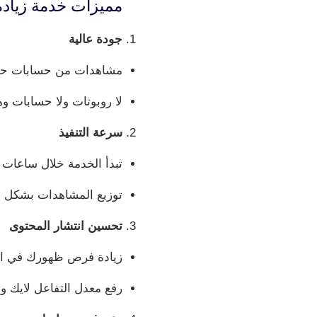
مميزات خدمة زيادة 20k مشاهدة تيك ت
جودة عالية
مشاهدات من حسابات حقي
لا روبوتات ولا حسابات وه
سرعة التنفيذ
تبدأ الخدمة خلال ساعات ق
توزيع المشاهدات بشكل مت
تحسين انتشار المحتوى
زيادة فرص ظهورك في الـ “For You” للمستخد
رفع معدل التفاعل لايك وت