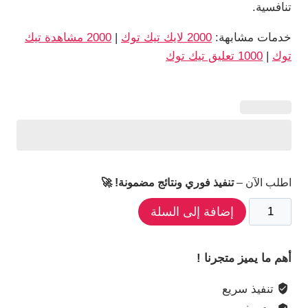
تنافسية.
خدمات مشابهة:
2000 لايك تيك توك
|
2000 مشاهدة تيك
توك
|
1000 تعليق تيك توك
اطلب الآن –
تنفيذ فوري ونتائج مضمونة! 🚀
كمية
إضافة إلى السلة
2000
متابع
أهم ما يميز متجرنا !
تيك
توك
تنفيذ سريع