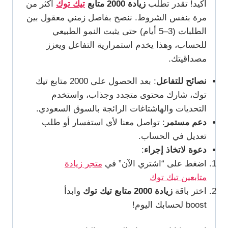
أكيد! تقدر تطلب
زيادة 2000 متابع
تيك توك
أكثر من
مرة بنفس الشروط. ننصح بفاصل زمني معقول بين
الطلبات (3–5 أيام) حتى يثبت النمو الطبيعي
للحساب، وهذا يخدم استمرارية التفاعل ويعزز
مصداقيتك.
نصائح للتفاعل
: بعد الحصول على 2000 متابع تيك
توك، شارك محتوى متجدد وجذاب، واستخدم
التحديات والهاشتاغات الرائجة بالسوق السعودي.
دعم مستمر
: تواصل معنا لأي استفسار أو طلب
تعديل في الحساب.
دعوة لاتخاذ إجراء
:
اضغط على “اشتري الآن” في
متجر زيادة
متابعين تيك توك
اختر باقة
زيادة 2000 متابع تيك توك
وابدأ
boost لحسابك اليوم!