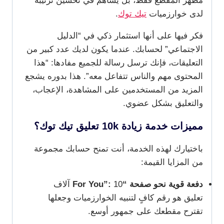
مظهر المقطع فقط، بل يساهم في تحسين ترتيبه
لدى خوارزميات
تيك توك
.
فكر فيها على أنها استثمار ذكي في “الدليل
الاجتماعي” لحسابك. عندما يكون لديك عدد كبير من
التعليقات، فإنك ترسل رسالة للجميع مفادها: “هذا
المحتوى مهم والناس تتفاعل معه”. هذا بدوره يشجع
المزيد من المستخدمين على المشاهدة، الإعجاب،
والتعليق بشكل عضوي.
مميزات خدمة زيادة 10k تعليق تيك توك؟
باختيارك لهذه الخدمة، أنت تمنح حسابك مجموعة
من المزايا القيمة:
دفعة قوية نحو صفحة “For You”:
10 آلاف
تعليق هو رقم كافٍ لتنبيه الخوارزميات وجعلها
تقترح مقطعك على جمهور أوسع.